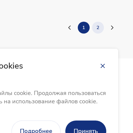
1
2
ookies
Направить обращение
Памятка по порядку работы с обращениями
айлы cookie. Продолжая пользоваться
ь на использование файлов cookie.
Подробнее
Принять