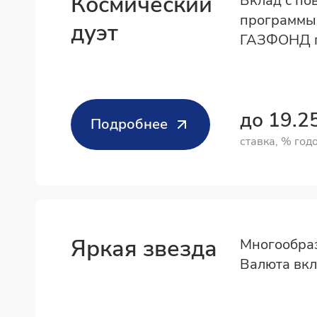
Космический
Вклад с по
программы
дуэт
ГАЗФОНД п
до 19.
Подробнее
ставка, % год
Яркая звезда
Многообраз
Валюта вкл