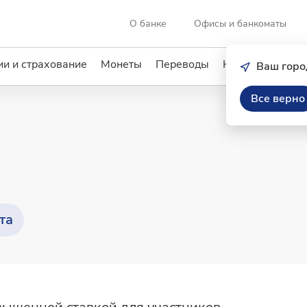
О банке
Офисы и банкоматы
и и страхование
Монеты
Переводы
Кредиты
Услу
Ваш горо
Все верно
та