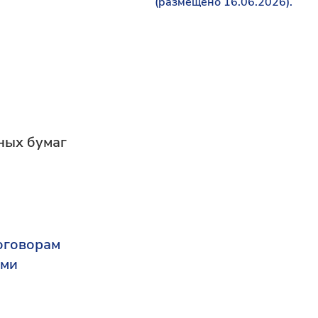
(размещено 16.06.2026).
ных бумаг
оговорам
ами