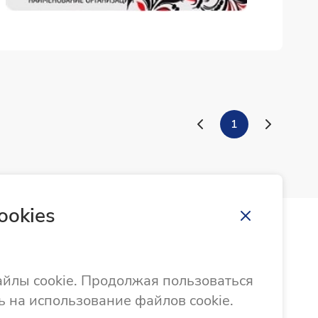
1
ookies
Направить обращение
Памятка по порядку работы с обращениями
айлы cookie. Продолжая пользоваться
ь на использование файлов cookie.