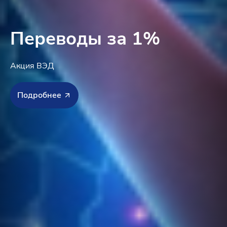
Переводы за 1%
Акция ВЭД
Подробнее