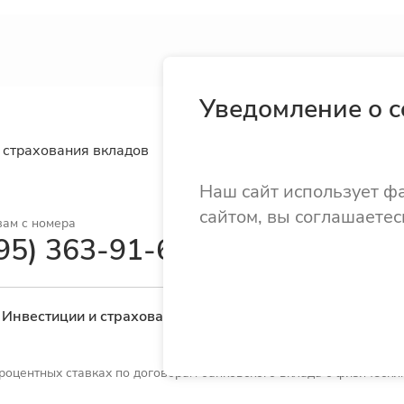
Уведомление о c
 страхования вкладов
Наш сайт использует ф
сайтом, вы соглашаетес
вам с номера
95) 363-91-62
Инвестиции и страхование
Монеты
Переводы
оцентных ставках по договорам банковского вклада с физически