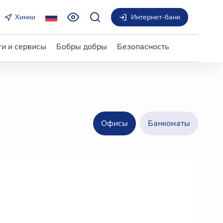
Химки
Интернет-банк
ги и сервисы
Бобры добры
Безопасность
Офисы
Банкоматы
Дополнительный офис «Химки»
г. Химки, Юбилейный проспект, д.
60А