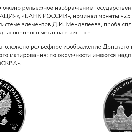
оложено рельефное изображение Государствен
ИЯ», «БАНК РОССИИ», номинал монеты «25 РУ
истеме элементов Д.И. Менделеева, проба спл
драгоценного металла в чистоте.
асположено рельефное изображение Донского
ного матирования; по окружности имеются н
ОСКВА».