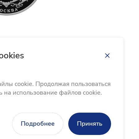
ookies
Направить обращение
Памятка по порядку работы с обращениями
айлы cookie. Продолжая пользоваться
ь на использование файлов cookie.
Подробнее
Принять
Кредиты
Бобры добры
Безопасность