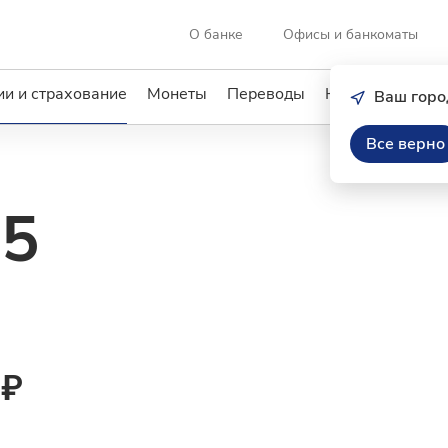
О банке
Офисы и банкоматы
и и страхование
Монеты
Переводы
Кредиты
Услу
Ваш горо
Все верно
5
 ₽