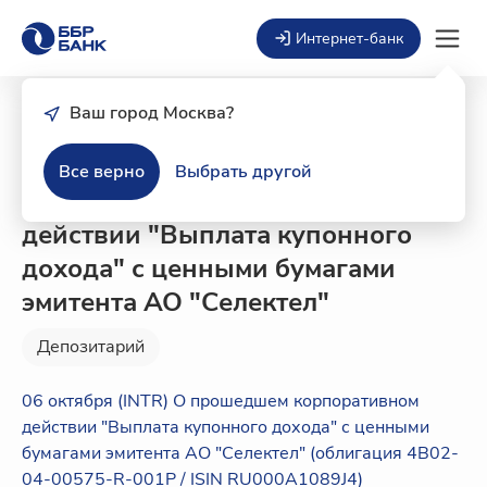
Интернет-банк
Ваш город Москва?
06 октября 2025
Новости депозитария
Все верно
Выбрать другой
опрошедшем корпоративном
действии "Выплата купонного
дохода" с ценными бумагами
эмитента АО "Селектел"
Депозитарий
06 октября (INTR) О прошедшем корпоративном
действии "Выплата купонного дохода" с ценными
бумагами эмитента АО "Селектел" (облигация 4B02-
04-00575-R-001P / ISIN RU000A1089J4)