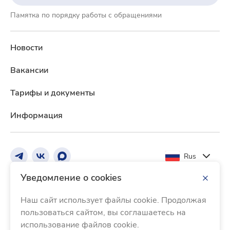
Памятка по порядку работы с обращениями
Новости
Вакансии
Тарифы и документы
Информация
Rus
Уведомление о cookies
Реквизиты Банка
Тарифы и документы
Наш сайт использует файлы cookie. Продолжая
Информация о процентных ставках по договорам
пользоваться сайтом, вы соглашаетесь на
банковского вклада с физическими лицами
использование файлов cookie.