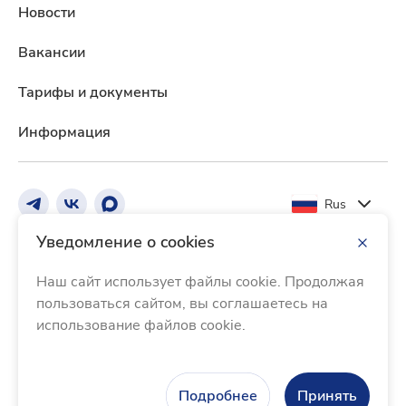
Новости
Вакансии
Тарифы и документы
Информация
Rus
Уведомление о cookies
Реквизиты Банка
Тарифы и документы
Наш сайт использует файлы cookie. Продолжая
Информация о процентных ставках по договорам
пользоваться сайтом, вы соглашаетесь на
банковского вклада с физическими лицами
использование файлов cookie.
Раскрытие информации
Прочая информация
Контакты
© 2005 - 2026 ББР Банк, лицензия ЦБ РФ №2929 от 27
Подробнее
Принять
января 2015 года. Содержание сайта не является