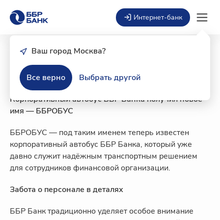
Интернет-банк
Ваш город Москва?
01 октября 2025
Это ББРОБУС!
Все верно
Выбрать другой
Корпоративный автобус ББР Банка получил новое
имя — ББРОБУС
ББРОБУС — под таким именем теперь известен
корпоративный автобус ББР Банка, который уже
давно служит надёжным транспортным решением
для сотрудников финансовой организации.
Забота о персонале в деталях
ББР Банк традиционно уделяет особое внимание