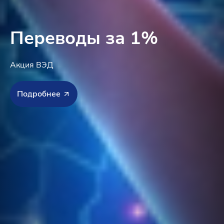
Переводы за 1%
Акция ВЭД
Подробнее